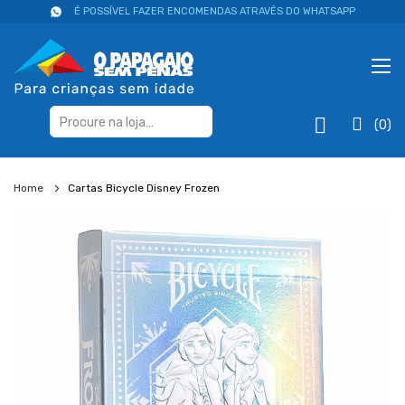
É POSSÍVEL FAZER ENCOMENDAS ATRAVÉS DO WHATSAPP
(0)
Home
Cartas Bicycle Disney Frozen
Salte
para
o
final
da
galeria
de
imagens