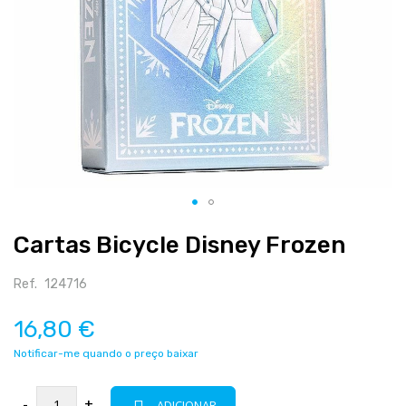
Salte
Cartas Bicycle Disney Frozen
para
o
início
Ref.
124716
da
galeria
16,80 €
de
Notificar-me quando o preço baixar
imagens
-
+
ADICIONAR