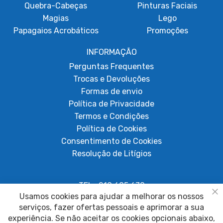
Quebra-Cabeças
Pinturas Faciais
Magias
Lego
Papagaios Acrobáticos
Promoções
INFORMAÇÃO
Perguntas Frequentes
Trocas e Devoluções
Formas de envio
Política de Privacidade
Termos e Condições
Política de Cookies
Consentimento de Cookies
Resolução de Litígios
TEL.: 219 605 670
Usamos cookies para ajudar a melhorar os nossos
Chamada para rede fixa nacional
Fe
serviços, fazer ofertas pessoais e aprimorar a sua
experiência. Se não aceitar os cookies opcionais abaixo,
geral@papagaiosempenas.com