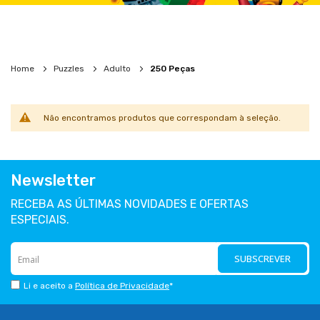
Home
Puzzles
Adulto
250 Peças
Não encontramos produtos que correspondam à seleção.
Newsletter
RECEBA AS ÚLTIMAS NOVIDADES E OFERTAS
ESPECIAIS.
SUBSCREVER
Li e aceito a
Política de Privacidade
*