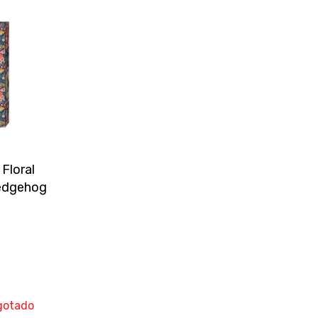
Floral
Hedgehog
rar
gotado