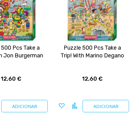
 500 Pcs Take a
Puzzle 500 Pcs Take a
ith Jon Burgerman
Trip! With Marino Degano
12,60 €
12,60 €
nar
Comparar
Adicionar
Comparar
ADICIONAR
ADICIONAR
a
tos
favoritos