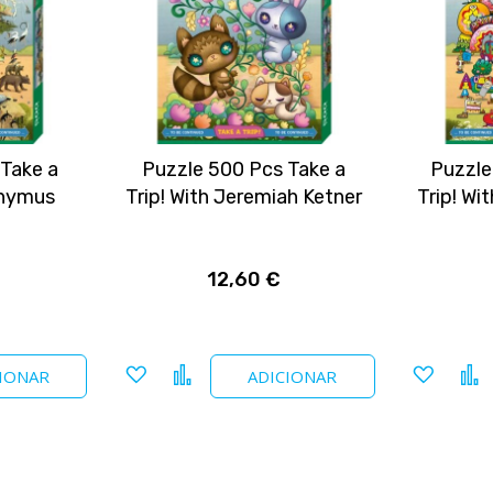
Take a
Puzzle 500 Pcs Take a
Puzzle
onymus
Trip! With Jeremiah Ketner
Trip! W
12,60 €
Adicionar
Comparar
Adicio
IONAR
ADICIONAR
a
a
favoritos
favori