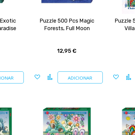
 Exotic
Puzzle 500 Pcs Magic
Puzzle 
aradise
Forests, Full Moon
Vill
12,95 €
Adicionar
Comparar
Adicio
IONAR
ADICIONAR
a
a
favoritos
favori