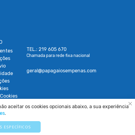
O
TEL.: 219 605 670
entes
Chamada para rede fixa nacional
uções
vio
geral@papagaiosempenas.com
cidade
ções
kies
Cookies
ígios
ão aceitar os cookies opcionais abaixo, a sua experiência
Fe
ies
.
S ESPECÍFICOS