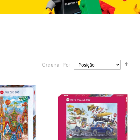
Defi
Ordenar Por
dir
des