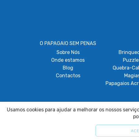
O PAPAGAIO SEM PENAS
Sobre
Nós
Brinque
Onde estamos
Puzzle
Blog
Quebra-Ca
Contactos
Magia
Papagaios Acr
Usamos cookies para ajudar a melhorar os nossos serviços
po
ACE
2025 © Papagaio sem Penas. Todos os direitos reservados.