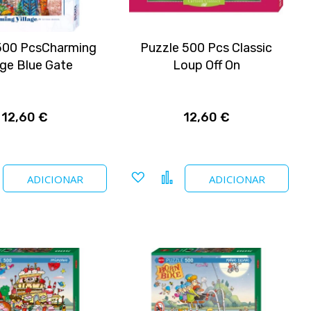
500 PcsCharming
Puzzle 500 Pcs Classic
age Blue Gate
Loup Off On
12,60 €
12,60 €
nar
Comparar
Adicionar
Comparar
ADICIONAR
ADICIONAR
a
tos
favoritos