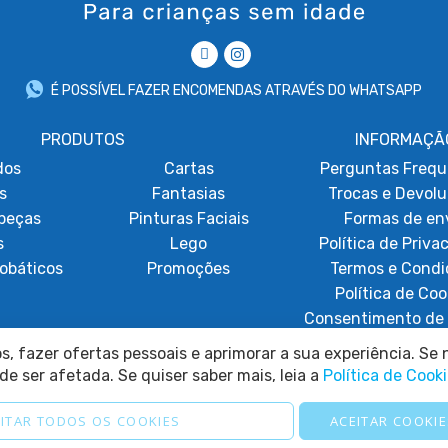
É POSSÍVEL FAZER ENCOMENDAS ATRAVÉS DO WHATSAPP
PRODUTOS
INFORMAÇÃ
dos
Cartas
Perguntas Frequ
s
Fantasias
Trocas e Devol
beças
Pinturas Faciais
Formas de en
s
Lego
Política de Priva
obáticos
Promoções
Termos e Condi
Política de Coo
Consentimento de 
Resolução de Lit
, fazer ofertas pessoais e aprimorar a sua experiência. Se n
de ser afetada. Se quiser saber mais, leia a
Política de Cook
ITAR TODOS OS COOKIES
ACEITAR COOKIE