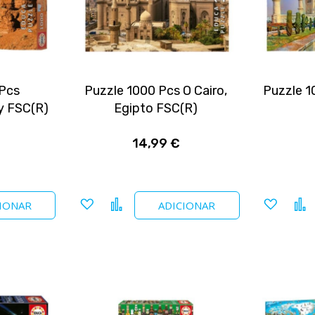
 Pcs
Puzzle 1000 Pcs O Cairo,
Puzzle 1
y FSC(R)
Egipto FSC(R)
14,99 €
Adicionar
Comparar
Adicio
IONAR
ADICIONAR
a
a
favoritos
favori