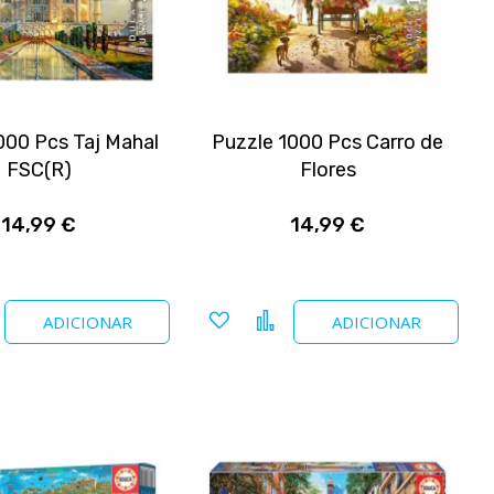
000 Pcs Taj Mahal
Puzzle 1000 Pcs Carro de
FSC(R)
Flores
14,99 €
14,99 €
nar
Comparar
Adicionar
Comparar
ADICIONAR
ADICIONAR
a
tos
favoritos