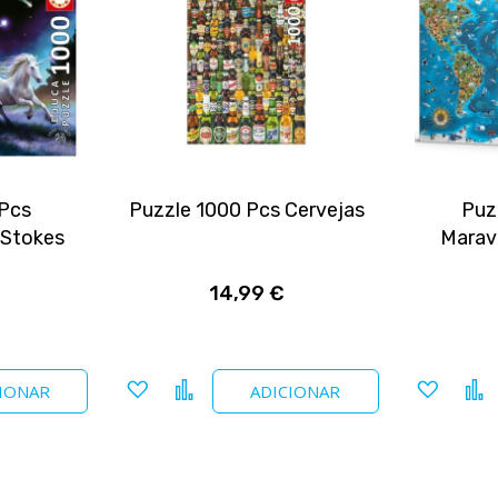
 Pcs
Puzzle 1000 Pcs Cervejas
Puz
 Stokes
Marav
14,99 €
Adicionar
Comparar
Adicio
IONAR
ADICIONAR
a
a
favoritos
favori