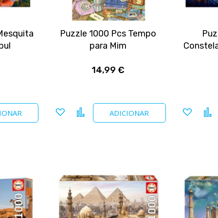
Mesquita
Puzzle 1000 Pcs Tempo
Puz
bul
para Mim
Constel
14,99 €
Adicionar
Comparar
Adicio
IONAR
ADICIONAR
a
a
favoritos
favori