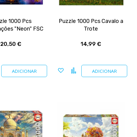
zle 1000 Pcs
Puzzle 1000 Pcs Cavalo a
ações "Neon" FSC
Trote
20,50 €
14,99 €
nar
Comparar
Adicionar
Comparar
ADICIONAR
ADICIONAR
a
tos
favoritos