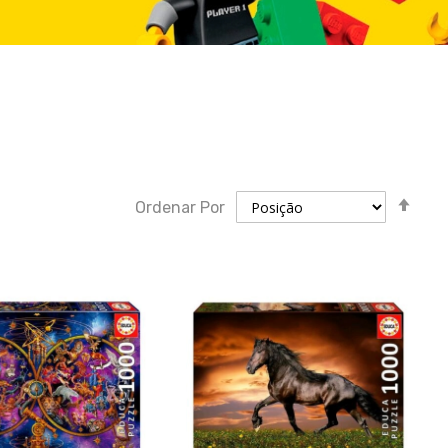
Defi
Ordenar Por
dir
des