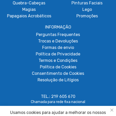
Quebra-Cabeças
Pinturas Faciais
Magias
Lego
Papagaios Acrobáticos
Promoções
INFORMAÇÃO
Perguntas Frequentes
Trocas e Devoluções
Formas de envio
Política de Privacidade
Termos e Condições
Política de Cookies
Consentimento de Cookies
Resolução de Litígios
TEL.: 219 605 670
Chamada para rede fixa nacional
Usamos cookies para ajudar a melhorar os nossos
geral@papagaiosempenas.com
Fe