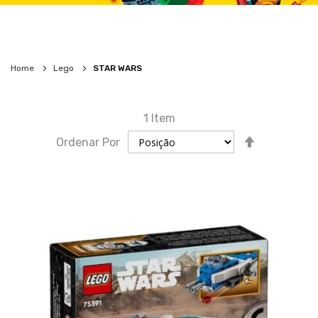
Home
Lego
STAR WARS
1
Item
Definir
Ordenar Por
direção
descende