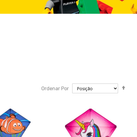
Defi
Ordenar Por
dir
des