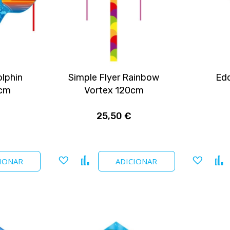
olphin
Simple Flyer Rainbow
Edd
 cm
Vortex 120cm
25,50 €
Adicionar
Comparar
Adicio
IONAR
ADICIONAR
a
a
favoritos
favori