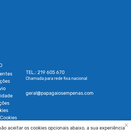
O
TEL.: 219 605 670
entes
Chamada para rede fixa nacional
uções
vio
geral@papagaiosempenas.com
cidade
ções
kies
Cookies
ígios
ão aceitar os cookies opcionais abaixo, a sua experiência