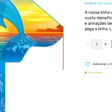
Notificar-me quand
A nossa linha
custo-benefíci
e armações de 
pega e linha. 
-
+
Adicionar a f
Em stock