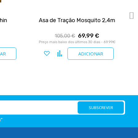
hin
Asa de Tração Mosquito 2,4m
69,99 €
105,00 €
Preço mais baixo dos últimos 30 dias - 69.99€
Adicionar a favoritos
Comparar
NAR
ADICIONAR
SUBSCREVER
e
*