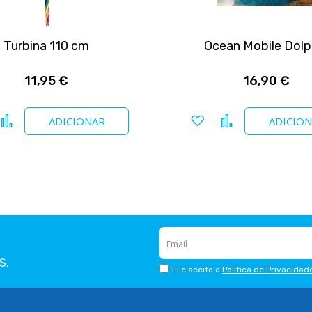
Turbina 110 cm
Ocean Mobile Dolp
11,95 €
16,90 €
icionar a favoritos
Comparar
Adicionar a favoritos
Comparar
ADICIONAR
ADICIO
S.
Li e aceito a
Política de Privacidad