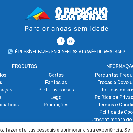
É POSSÍVEL FAZER ENCOMENDAS ATRAVÉS DO WHATSAPP
PRODUTOS
INFORMAÇÃ
dos
Cartas
Perguntas Frequ
s
Fantasias
Trocas e Devol
beças
Pinturas Faciais
Formas de en
s
Lego
Política de Priva
obáticos
Promoções
Termos e Condi
Política de Coo
Consentimento de 
Resolução de Lit
, fazer ofertas pessoais e aprimorar a sua experiência. Se n