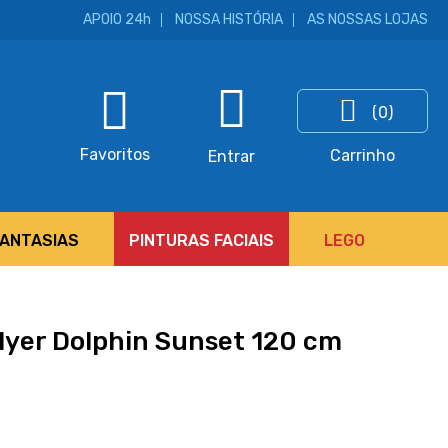
APOIO 24h
NOSSA HISTÓRIA
AS NOSSAS LOJAS
(0)
ar
Favoritos
Carrinho
Entrar
FANTASIAS
PINTURAS FACIAIS
LEGO
lyer Dolphin Sunset 120 cm