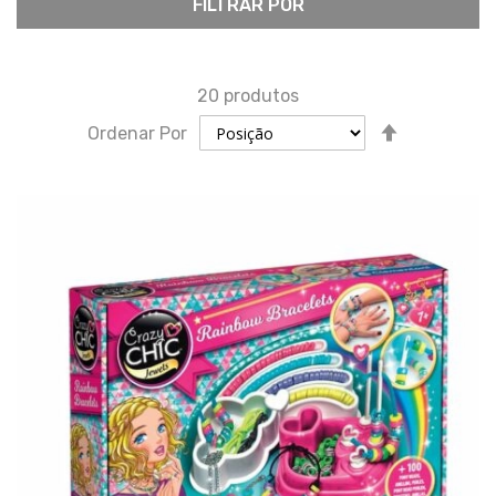
FILTRAR POR
20
produtos
Definir
Ordenar Por
direção
descende