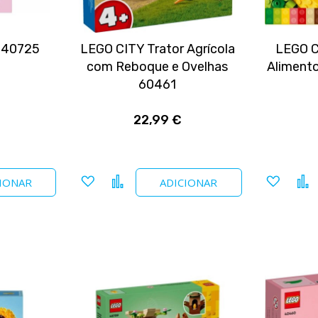
s 40725
LEGO CITY Trator Agrícola
LEGO 
com Reboque e Ovelhas
Alimento
60461
22,99 €
Adicionar
Comparar
Adicio
IONAR
ADICIONAR
a
a
favoritos
favori