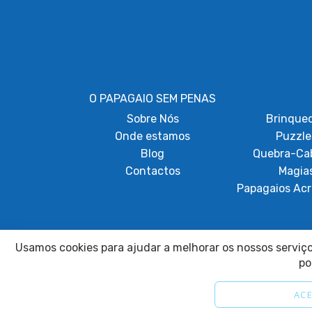
O PAPAGAIO SEM PENAS
Sobre
Nós
Brinque
Onde estamos
Puzzle
Blog
Quebra-Ca
Contactos
Magia
Papagaios Acr
Usamos cookies para ajudar a melhorar os nossos serviços
po
ACE
2025 © Papagaio sem Penas. Todos os direitos reservados.