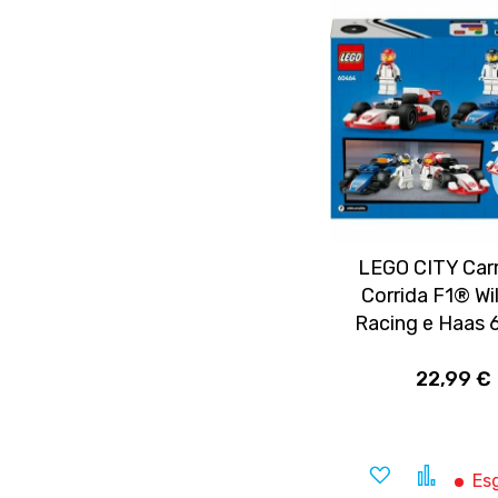
LEGO CITY Car
Corrida F1® Wi
Racing e Haas
22,99 €
Adicionar
Compa
Es