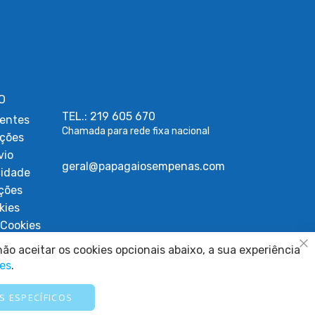
O
TEL.: 219 605 670
entes
Chamada para rede fixa nacional
uções
vio
geral@papagaiosempenas.com
cidade
ções
kies
Cookies
ígios
ão aceitar os cookies opcionais abaixo, a sua experiência
Fe
ies
.
S ESPECÍFICOS