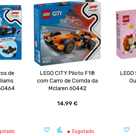
ros de
LEGO CITY Piloto F1®
LEGO 
lliams
com Carro de Corrida da
Ou
 60464
Mclaren 60442
14,99 €
rar
Adicionar
Comparar
A
gotado
Esgotado