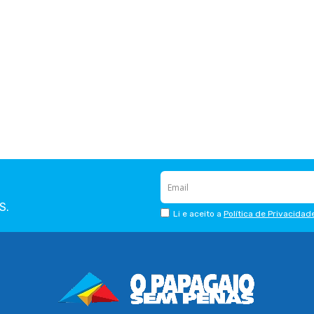
a
a
favoritos
f
S.
Li e aceito a
Política de Privacidad