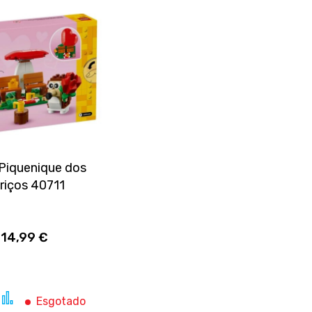
Piquenique dos
riços 40711
14,99 €
dicionar
Comparar
Esgotado