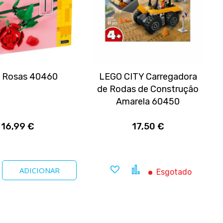
 Rosas 40460
LEGO CITY Carregadora
de Rodas de Construção
Amarela 60450
16,99 €
17,50 €
nar
Comparar
Adicionar
Comparar
ADICIONAR
Esgotado
a
tos
favoritos