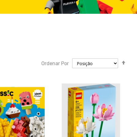
Defi
Ordenar Por
dir
des