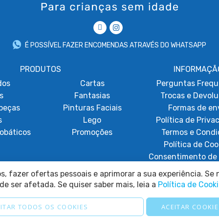
É POSSÍVEL FAZER ENCOMENDAS ATRAVÉS DO WHATSAPP
PRODUTOS
INFORMAÇÃ
dos
Cartas
Perguntas Frequ
s
Fantasias
Trocas e Devol
beças
Pinturas Faciais
Formas de en
s
Lego
Política de Priva
obáticos
Promoções
Termos e Condi
Política de Coo
Consentimento de 
Resolução de Lit
, fazer ofertas pessoais e aprimorar a sua experiência. Se n
de ser afetada. Se quiser saber mais, leia a
Política de Cook
ITAR TODOS OS COOKIES
ACEITAR COOKIE