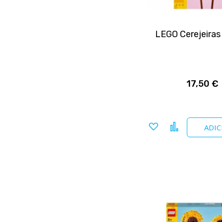
LEGO Cerejeira
17,50 €
Adicionar
Comparar
ADIC
a
favoritos