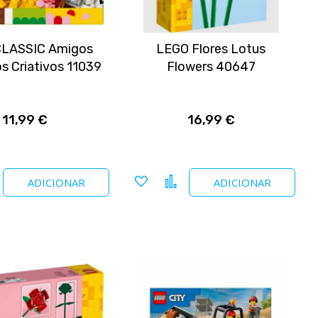
CLASSIC Amigos
LEGO Flores Lotus
s Criativos 11039
Flowers 40647
11,99 €
16,99 €
nar
Comparar
Adicionar
Comparar
ADICIONAR
ADICIONAR
a
tos
favoritos