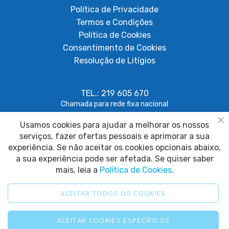
Política de Privacidade
Termos e Condições
Política de Cookies
Consentimento de Cookies
Resolução de Litígios
TEL.: 219 605 670
Chamada para rede fixa nacional
Usamos cookies para ajudar a melhorar os nossos
geral@papagaiosempenas.com
Fe
serviços, fazer ofertas pessoais e aprimorar a sua
experiência. Se não aceitar os cookies opcionais abaixo,
a sua experiência pode ser afetada. Se quiser saber
mais, leia a
Política de Cookies
.
ACEITAR TODOS OS COOKIES
2025 © Papagaio sem Penas. Todos os direitos reservados.
ACEITAR COOKIES ESPECÍFICOS