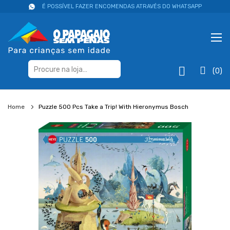
É POSSÍVEL FAZER ENCOMENDAS ATRAVÉS DO WHATSAPP
(0)
Home
Puzzle 500 Pcs Take a Trip! With Hieronymus Bosch
Salte
para
o
final
da
galeria
de
imagens