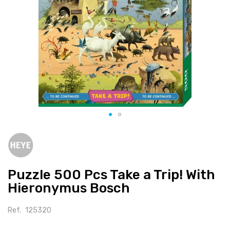
Salte
para
o
início
Puzzle 500 Pcs Take a Trip! With
da
galeria
Hieronymus Bosch
de
imagens
Ref.
125320