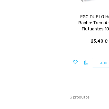
LEGO DUPLO H
Banho: Trem A
Flutuantes 1
23,40 €
Adicionar
Comparar
ADIC
a
favoritos
3
produtos