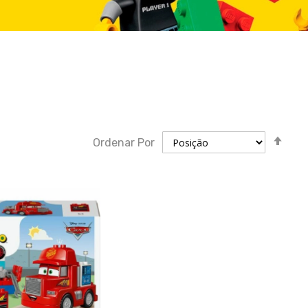
Defi
Ordenar Por
dir
des