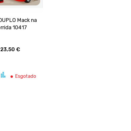
DUPLO Mack na
rrida 10417
23,50 €
dicionar
Comparar
Esgotado
avoritos