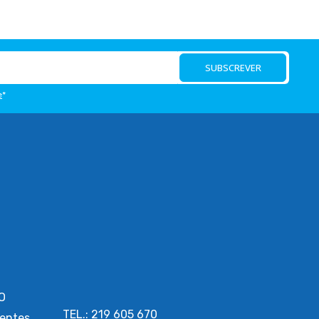
SUBSCREVER
e
*
O
TEL.: 219 605 670
entes