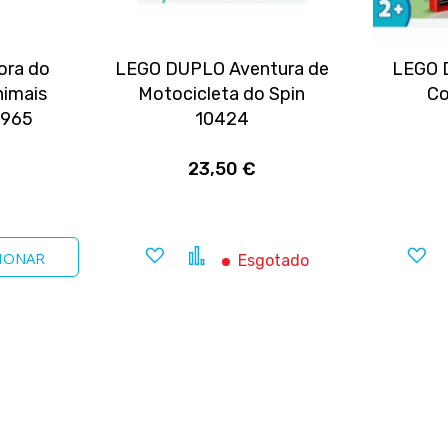
ora do
LEGO DUPLO Aventura de
LEGO 
nimais
Motocicleta do Spin
Co
0965
10424
23,50 €
Adicionar
Comparar
A
IONAR
Esgotado
a
a
favoritos
f