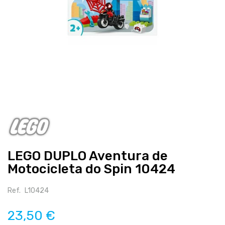
Salte
para
o
início
LEGO DUPLO Aventura de
da
galeria
Motocicleta do Spin 10424
de
imagens
Ref.
L10424
23,50 €