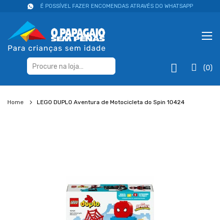
É POSSÍVEL FAZER ENCOMENDAS ATRAVÉS DO WHATSAPP
(0)
Home
LEGO DUPLO Aventura de Motocicleta do Spin 10424
Salte
para
o
final
da
galeria
de
imagens