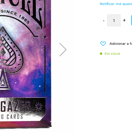
Notificar-me quand
-
+
Adicionar a f
Em stock