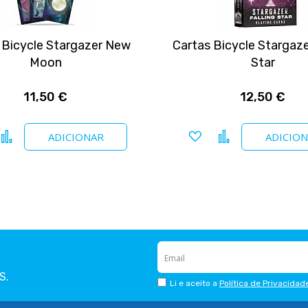
 Bicycle Stargazer New
Cartas Bicycle Stargazer
Moon
Star
11,50 €
12,50 €
icionar a favoritos
Comparar
Adicionar a favoritos
Comparar
ADICIONAR
ADICIO
S.
Li e aceito a
Política de Privacidad