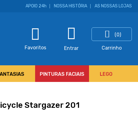
APOIO 24h
NOSSA HISTÓRIA
AS NOSSAS LOJAS
(0)
ar
Favoritos
Carrinho
Entrar
FANTASIAS
PINTURAS FACIAIS
LEGO
icycle Stargazer 201