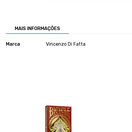
Salte
para
o
início
MAIS INFORMAÇÕES
da
galeria
Mais
de
Marca
Vincenzo Di Fatta
informações
imagens