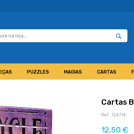
Pesquisar
Pesquis
EÇAS
PUZZLES
MAGIAS
CARTAS
Cartas B
Ref.
124714
12,50 €