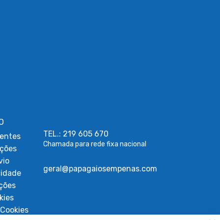
O
TEL.: 219 605 670
entes
Chamada para rede fixa nacional
uções
vio
geral@papagaiosempenas.com
cidade
ções
kies
Cookies