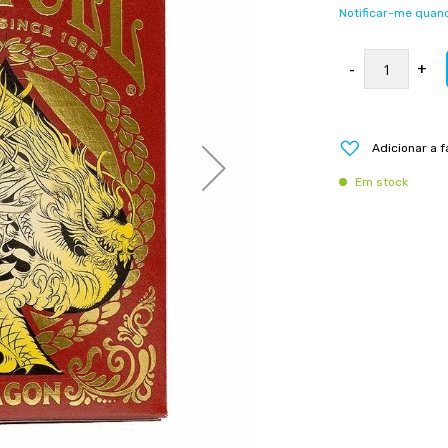
Notificar-me quand
-
+
Adicionar a f
Em stock