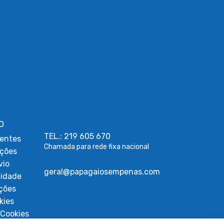
O
TEL.: 219 605 670
entes
Chamada para rede fixa nacional
uções
vio
geral@papagaiosempenas.com
cidade
ções
kies
Cookies