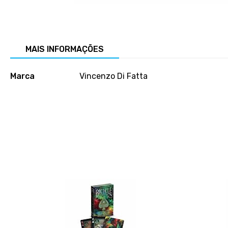
Salte
para
o
início
MAIS INFORMAÇÕES
da
galeria
Mais
de
Marca
Vincenzo Di Fatta
informações
imagens