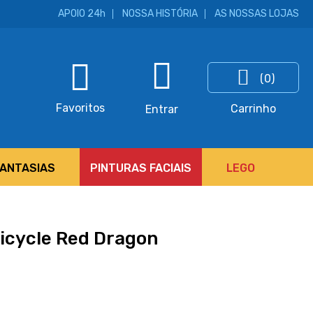
APOIO 24h
NOSSA HISTÓRIA
AS NOSSAS LOJAS
(0)
ar
Favoritos
Carrinho
Entrar
FANTASIAS
PINTURAS FACIAIS
LEGO
icycle Red Dragon