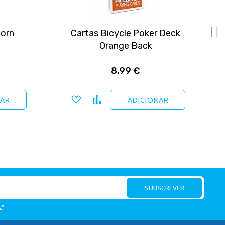
corn
Cartas Bicycle Poker Deck
C
Orange Back
8,99 €
Adicionar a favoritos
Comparar
NAR
ADICIONAR
SUBSCREVER
e
*