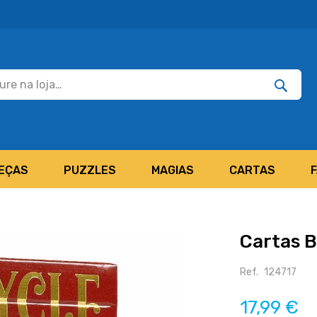
Pesquisar
Pesquis
EÇAS
PUZZLES
MAGIAS
CARTAS
Cartas B
Ref.
124717
17,99 €