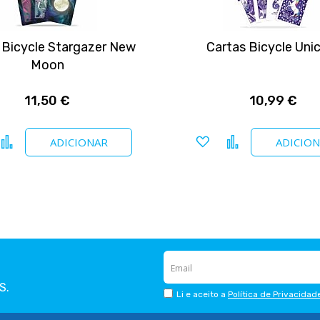
 Bicycle Stargazer New
Cartas Bicycle Uni
Moon
11,50 €
10,99 €
icionar a favoritos
Comparar
Adicionar a favoritos
Comparar
ADICIONAR
ADICIO
S.
Li e aceito a
Política de Privacidad