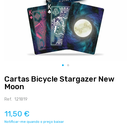
Salte
Cartas Bicycle Stargazer New
para
Moon
o
início
da
Ref.
121819
galeria
de
11,50 €
imagens
Notificar-me quando o preço baixar