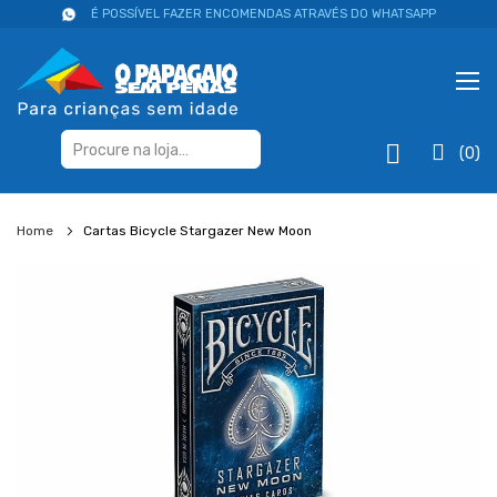
É POSSÍVEL FAZER ENCOMENDAS ATRAVÉS DO WHATSAPP
(0)
Home
Cartas Bicycle Stargazer New Moon
Salte
para
o
final
da
galeria
de
imagens