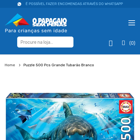
É POSSÍVEL FAZER ENCOMENDAS ATRAVÉS DO WHATSAPP
(0)
Home
Puzzle 500 Pcs Grande Tubarão Branco
Salte
para
o
final
da
galeria
de
imagens