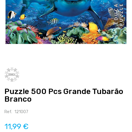
Salte
para
o
início
Puzzle 500 Pcs Grande Tubarão
da
galeria
Branco
de
imagens
Ref.
121007
11,99 €