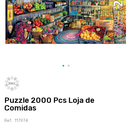
Salte
para
o
início
Puzzle 2000 Pcs Loja de
da
galeria
Comidas
de
imagens
Ref.
117974