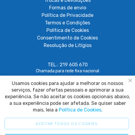
Trocas e Devoluções
Formas de envio
Política de Privacidade
Termos e Condições
Política de Cookies
Consentimento de Cookies
Resolução de Litígios
TEL.: 219 605 670
Chamada para rede fixa nacional
Usamos cookies para ajudar a melhorar os nossos
geral@papagaiosempenas.com
Fe
serviços, fazer ofertas pessoais e aprimorar a sua
experiência. Se não aceitar os cookies opcionais abaixo,
a sua experiência pode ser afetada. Se quiser saber
mais, leia a
Política de Cookies
.
ACEITAR TODOS OS COOKIES
2025 © Papagaio sem Penas. Todos os direitos reservados.