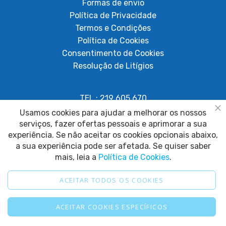
Formas de envio
Política de Privacidade
Termos e Condições
Política de Cookies
Consentimento de Cookies
Resolução de Litígios
TEL.: 219 605 670
Chamada para rede fixa nacional
Usamos cookies para ajudar a melhorar os nossos
Fe
serviços, fazer ofertas pessoais e aprimorar a sua
geral@papagaiosempenas.com
experiência. Se não aceitar os cookies opcionais abaixo,
a sua experiência pode ser afetada. Se quiser saber
mais, leia a
Política de Cookies
.
ACEITAR TODOS OS COOKIES
2025 © Papagaio sem Penas. Todos os direitos reservados.
ACEITAR COOKIES ESPECÍFICOS