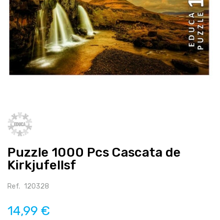
Salte
para
o
início
Puzzle 1000 Pcs Cascata de
da
galeria
Kirkjufellsf
de
imagens
Ref.
120328
14,99 €