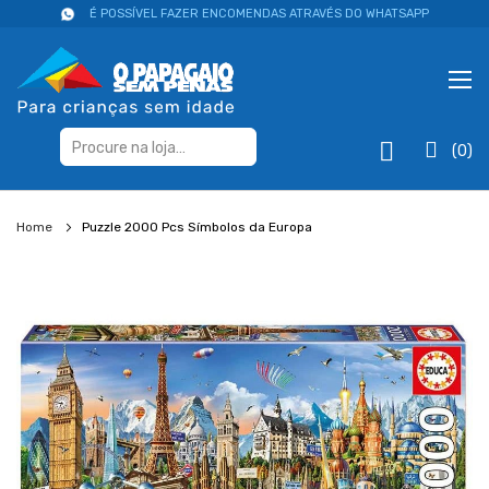
É POSSÍVEL FAZER ENCOMENDAS ATRAVÉS DO WHATSAPP
(0)
Home
Puzzle 2000 Pcs Símbolos da Europa
Salte
para
o
final
da
galeria
de
imagens