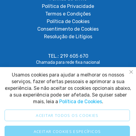
Política de Privacidade
Termos e Condições
Política de Cookies
Consentimento de Cookies
Resolução de Litígios
TEL.: 219 605 670
Chamada para rede fixa nacional
Usamos cookies para ajudar a melhorar os nossos
geral@papagaiosempenas.com
Fe
serviços, fazer ofertas pessoais e aprimorar a sua
experiência. Se não aceitar os cookies opcionais abaixo,
a sua experiência pode ser afetada. Se quiser saber
mais, leia a
Política de Cookies
.
ACEITAR TODOS OS COOKIES
2025 © Papagaio sem Penas. Todos os direitos reservados.
ACEITAR COOKIES ESPECÍFICOS