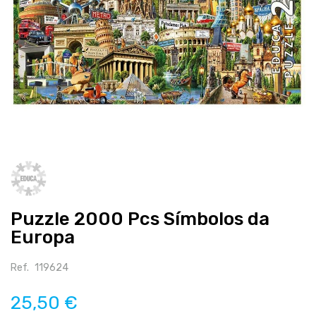
Salte
para
o
início
Puzzle 2000 Pcs Símbolos da
da
galeria
Europa
de
imagens
Ref.
119624
25,50 €