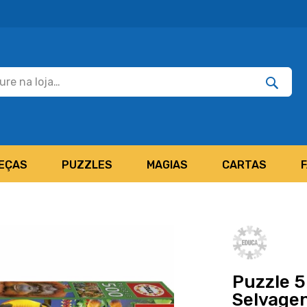
Pesquisar
Pesquis
EÇAS
PUZZLES
MAGIAS
CARTAS
Puzzle 
Selvage