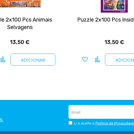
le 2x100 Pcs Animais
Puzzle 2x100 Pcs Insid
Selvagens
13,50 €
13,50 €
icionar a favoritos
Comparar
Adicionar a favoritos
Comparar
ADICIONAR
ADICIO
S.
Li e aceito a
Política de Privacidad