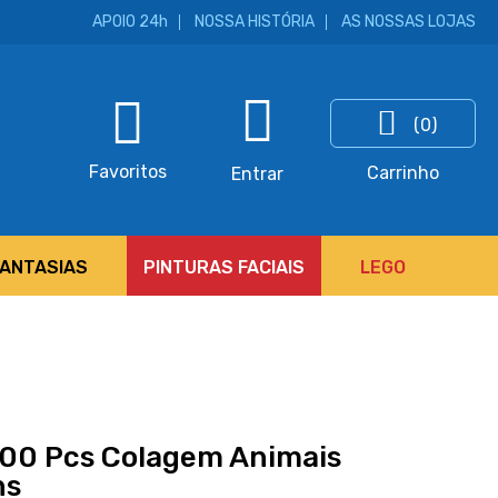
APOIO 24h
NOSSA HISTÓRIA
AS NOSSAS LOJAS
(0)
ar
Favoritos
Carrinho
Entrar
FANTASIAS
PINTURAS FACIAIS
LEGO
500 Pcs Colagem Animais
ns