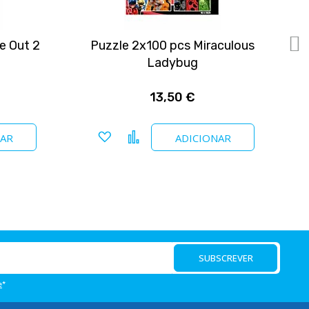
e Out 2
Puzzle 2x100 pcs Miraculous
P
Ladybug
13,50 €
Adicionar a favoritos
Comparar
NAR
ADICIONAR
SUBSCREVER
e
*