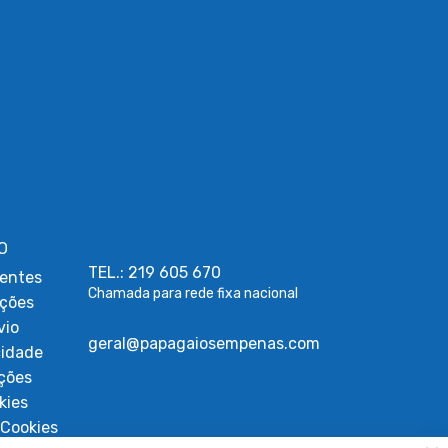
O
TEL.: 219 605 670
entes
Chamada para rede fixa nacional
uções
vio
geral@papagaiosempenas.com
cidade
ções
kies
Cookies