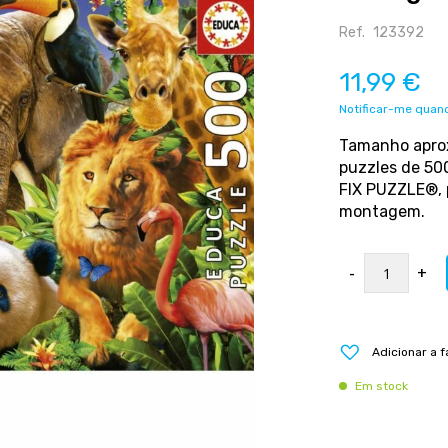
Ref.
123392
11,99 €
Notificar-me quand
Tamanho aprox
puzzles de 500
FIX PUZZLE®, 
montagem.
-
+
Adicionar a f
Em stock