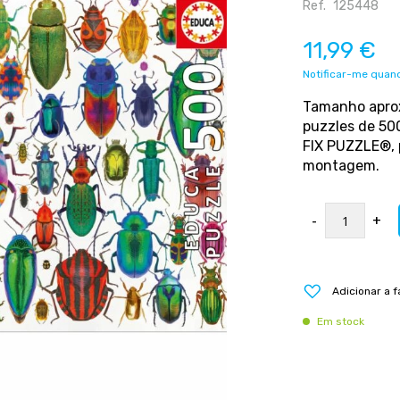
Ref.
125448
11,99 €
Notificar-me quand
Tamanho aprox
puzzles de 500
FIX PUZZLE®, 
montagem.
-
+
Adicionar a f
Em stock