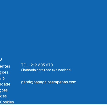
O
TEL.: 219 605 670
entes
Chamada para rede fixa nacional
uções
vio
geral@papagaiosempenas.com
cidade
ções
kies
Cookies