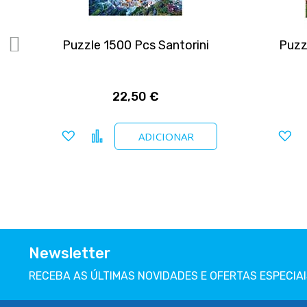
ano
Puzzle 1500 Pcs Santorini
Puzz
22,50 €
Adicionar a favoritos
Comparar
Ad
ADICIONAR
Newsletter
RECEBA AS ÚLTIMAS NOVIDADES E OFERTAS ESPECIAI