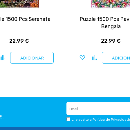
le 1500 Pcs Serenata
Puzzle 1500 Pcs Pav
Bengala
22,99 €
22,99 €
icionar a favoritos
Comparar
Adicionar a favoritos
Comparar
ADICIONAR
ADICIO
S.
Li e aceito a
Política de Privacidad