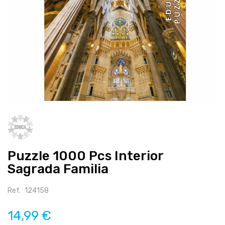
Salte
para
o
início
Puzzle 1000 Pcs Interior
da
galeria
Sagrada Familia
de
imagens
Ref.
124158
14,99 €