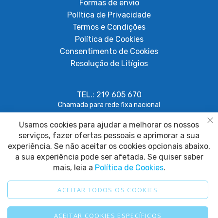
Formas de envio
Política de Privacidade
Termos e Condições
Política de Cookies
Consentimento de Cookies
Resolução de Litígios
TEL.: 219 605 670
Chamada para rede fixa nacional
Usamos cookies para ajudar a melhorar os nossos
geral@papagaiosempenas.com
Fe
serviços, fazer ofertas pessoais e aprimorar a sua
experiência. Se não aceitar os cookies opcionais abaixo,
a sua experiência pode ser afetada. Se quiser saber
mais, leia a
Política de Cookies
.
ACEITAR TODOS OS COOKIES
2025 © Papagaio sem Penas. Todos os direitos reservados.
ACEITAR COOKIES ESPECÍFICOS