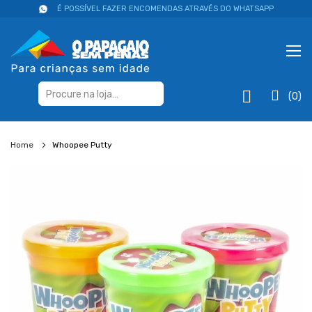
É POSSÍVEL FAZER ENCOMENDAS ATRAVÉS DO WHATSAPP
(0)
Home
Whoopee Putty
Salte
para
o
final
da
galeria
de
imagens