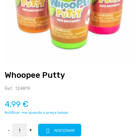
Salte
Whoopee Putty
para
o
início
Ref.
124819
da
galeria
4,99 €
de
Notificar-me quando o preço baixar
imagens
-
+
ADICIONAR