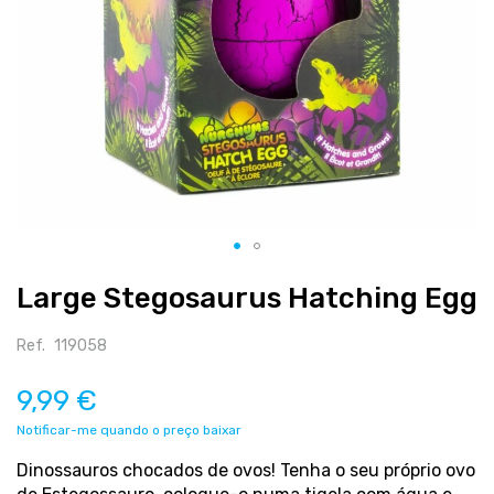
Salte
Large Stegosaurus Hatching Egg
para
o
início
Ref.
119058
da
galeria
9,99 €
de
Notificar-me quando o preço baixar
imagens
Dinossauros chocados de ovos! Tenha o seu próprio ovo