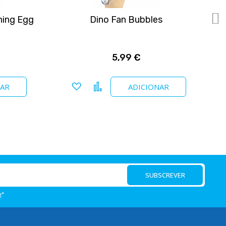
hing Egg
Dino Fan Bubbles
5,99 €
Adicionar a favoritos
Comparar
NAR
ADICIONAR
SUBSCREVER
e
*