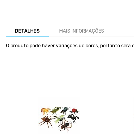
Salte
para
o
início
DETALHES
MAIS INFORMAÇÕES
da
galeria
de
O produto pode haver variações de cores, portanto será 
imagens