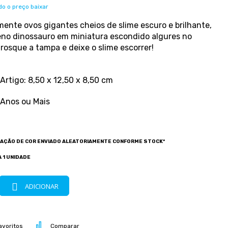
o o preço baixar
mente ovos gigantes cheios de slime escuro e brilhante,
o dinossauro em miniatura escondido algures no
nrosque a tampa e deixe o slime escorrer!
rtigo: 8,50 x 12,50 x 8,50 cm
3 Anos ou Mais
IAÇÃO DE COR ENVIADO ALEATORIAMENTE CONFORME STOCK*
 1 UNIDADE
ADICIONAR
avoritos
Comparar