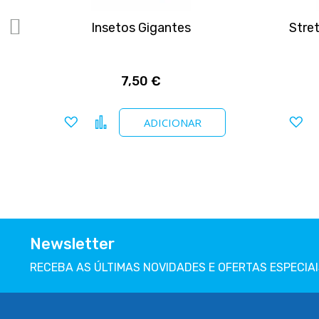
er
Insetos Gigantes
Stre
7,50 €
Adicionar a favoritos
Comparar
Ad
ADICIONAR
Newsletter
RECEBA AS ÚLTIMAS NOVIDADES E OFERTAS ESPECIAI