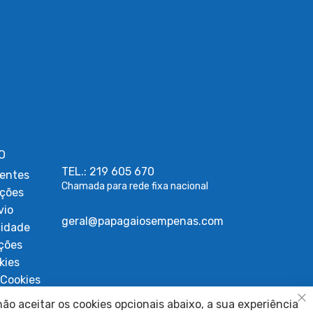
O
TEL.: 219 605 670
entes
Chamada para rede fixa nacional
uções
vio
geral@papagaiosempenas.com
cidade
ções
kies
Cookies
ígios
ão aceitar os cookies opcionais abaixo, a sua experiência
Fe