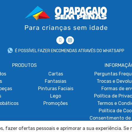
É POSSÍVEL FAZER ENCOMENDAS ATRAVÉS DO WHATSAPP
PRODUTOS
INFORMAÇÃ
dos
Cartas
Perguntas Frequ
s
Fantasias
Trocas e Devol
beças
Pinturas Faciais
Formas de en
s
Lego
Política de Priva
obáticos
Promoções
Termos e Condi
Política de Coo
Consentimento de 
Resolução de Lit
, fazer ofertas pessoais e aprimorar a sua experiência. Se n