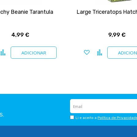
tchy Beanie Tarantula
Large Triceratops Hatc
4,99 €
9,99 €
icionar a favoritos
Comparar
Adicionar a favoritos
Comparar
ADICIONAR
ADICIO
S.
Li e aceito a
Política de Privacidad