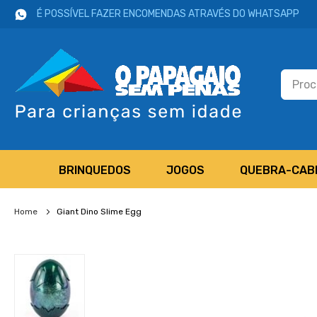
É POSSÍVEL FAZER ENCOMENDAS ATRAVÉS DO WHATSAPP
BRINQUEDOS
JOGOS
QUEBRA-CAB
Home
Giant Dino Slime Egg
Salte
para
o
final
da