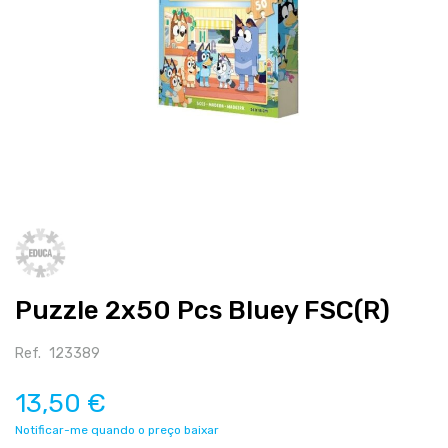
Salte
para
o
início
Puzzle 2x50 Pcs Bluey FSC(R)
da
galeria
de
Ref.
123389
imagens
13,50 €
Notificar-me quando o preço baixar