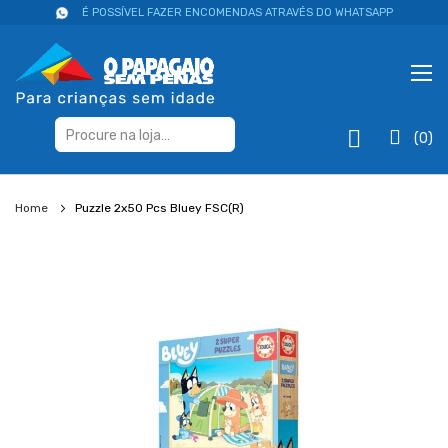
É POSSÍVEL FAZER ENCOMENDAS ATRAVÉS DO WHATSAPP
(0)
Home
Puzzle 2x50 Pcs Bluey FSC(R)
Salte
para
o
final
da
galeria
de
imagens