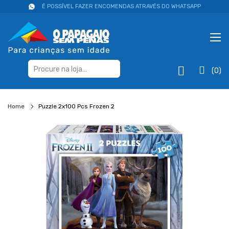
É POSSÍVEL FAZER ENCOMENDAS ATRAVÉS DO WHATSAPP
(0)
Home
Puzzle 2x100 Pcs Frozen 2
Salte
para
o
final
da
galeria
de
imagens