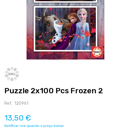
Salte
para
o
início
Puzzle 2x100 Pcs Frozen 2
da
galeria
de
Ref.
120961
imagens
13,50 €
Notificar-me quando o preço baixar