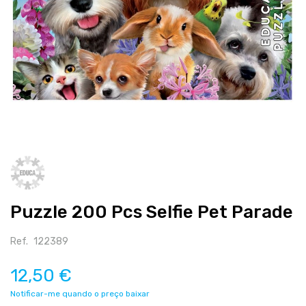
Salte
para
o
início
Puzzle 200 Pcs Selfie Pet Parade
da
galeria
de
Ref.
122389
imagens
12,50 €
Notificar-me quando o preço baixar