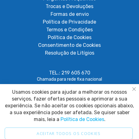
Trocas e Devoluções
Formas de envio
Política de Privacidade
Termos e Condições
Política de Cookies
Consentimento de Cookies
Resolução de Litígios
TEL.: 219 605 670
Chamada para rede fixa nacional
Usamos cookies para ajudar a melhorar os nossos
geral@papagaiosempenas.com
Fe
serviços, fazer ofertas pessoais e aprimorar a sua
experiência. Se não aceitar os cookies opcionais abaixo,
a sua experiência pode ser afetada. Se quiser saber
mais, leia a
Política de Cookies
.
ACEITAR TODOS OS COOKIES
2025 © Papagaio sem Penas. Todos os direitos reservados.