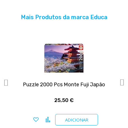
Mais Produtos da marca Educa
as
Puzzle 2000 Pcs Monte Fuji Japão
P
25,50 €
Adicionar a favoritos
Comparar
ADICIONAR