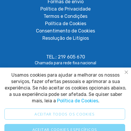
Formas de envio
Política de Privacidade
Termos e Condições
Política de Cookies
Consentimento de Cookies
Resolução de Litígios
TEL.: 219 605 670
Chamada para rede fixa nacional
Usamos cookies para ajudar a melhorar os nossos
geral@papagaiosempenas.com
Fe
serviços, fazer ofertas pessoais e aprimorar a sua
experiência. Se não aceitar os cookies opcionais abaixo,
a sua experiência pode ser afetada. Se quiser saber
mais, leia a
Política de Cookies
.
ACEITAR TODOS OS COOKIES
2025 © Papagaio sem Penas. Todos os direitos reservados.
ACEITAR COOKIES ESPECÍFICOS