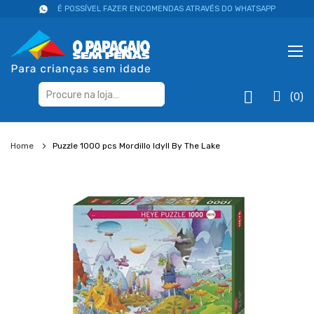
É POSSÍVEL FAZER ENCOMENDAS ATRAVÉS DO WHATSAPP
(0)
Home
Puzzle 1000 pcs Mordillo Idyll By The Lake
Salte
para
o
final
da
galeria
de
imagens