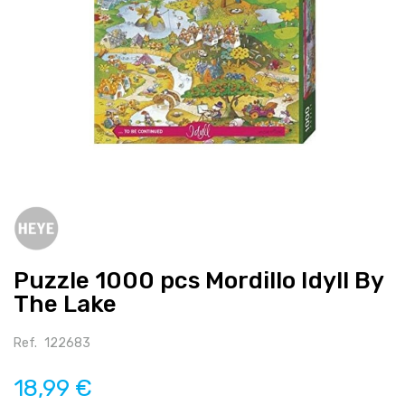
Salte
para
o
início
Puzzle 1000 pcs Mordillo Idyll By
da
galeria
The Lake
de
imagens
Ref.
122683
18,99 €