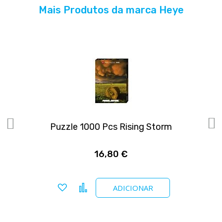
Mais Produtos da marca Heye
Puzzle 1000 Pcs Rising Storm
P
16,80 €
Adicionar a favoritos
Comparar
ADICIONAR