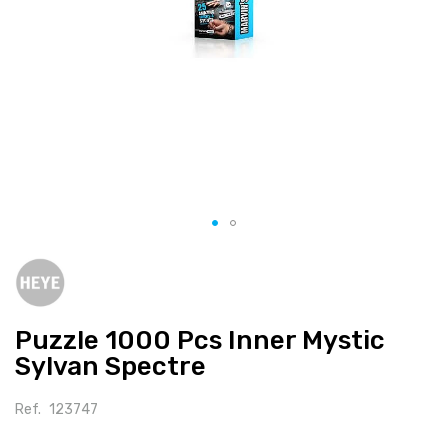
Salte
para
o
início
Puzzle 1000 Pcs Inner Mystic
da
galeria
Sylvan Spectre
de
imagens
Ref.
123747