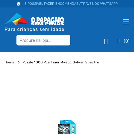
É POSSÍVEL FAZER ENCOMENDAS ATRAVÉS DO WHATSAPP
(0)
Home
Puzzle 1000 Pcs Inner Mystic Sylvan Spectre
Salte
para
o
final
da
galeria
de
imagens