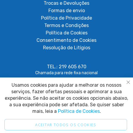
Trocas e Devoluções
Formas de envio
Política de Privacidade
Termos e Condições
Política de Cookies
Consentimento de Cookies
Resolução de Litígios
TEL.: 219 605 670
Chamada para rede fixa nacional
Usamos cookies para ajudar a melhorar os nossos
geral@papagaiosempenas.com
Fe
serviços, fazer ofertas pessoais e aprimorar a sua
experiência. Se não aceitar os cookies opcionais abaixo,
a sua experiência pode ser afetada. Se quiser saber
mais, leia a
Política de Cookies
.
ACEITAR TODOS OS COOKIES
2025 © Papagaio sem Penas. Todos os direitos reservados.