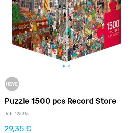
Salte
para
o
início
Puzzle 1500 pcs Record Store
da
galeria
de
Ref.
125315
imagens
29,35 €