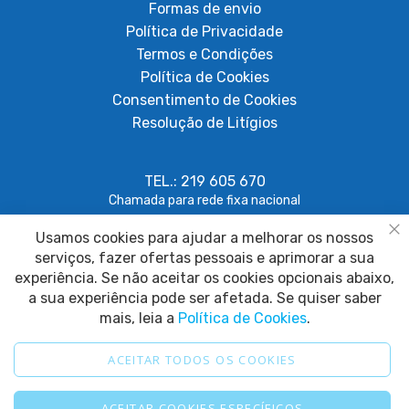
Formas de envio
Política de Privacidade
Termos e Condições
Política de Cookies
Consentimento de Cookies
Resolução de Litígios
TEL.: 219 605 670
Chamada para rede fixa nacional
Usamos cookies para ajudar a melhorar os nossos
geral@papagaiosempenas.com
Fe
serviços, fazer ofertas pessoais e aprimorar a sua
experiência. Se não aceitar os cookies opcionais abaixo,
a sua experiência pode ser afetada. Se quiser saber
mais, leia a
Política de Cookies
.
ACEITAR TODOS OS COOKIES
2025 © Papagaio sem Penas. Todos os direitos reservados.
ACEITAR COOKIES ESPECÍFICOS