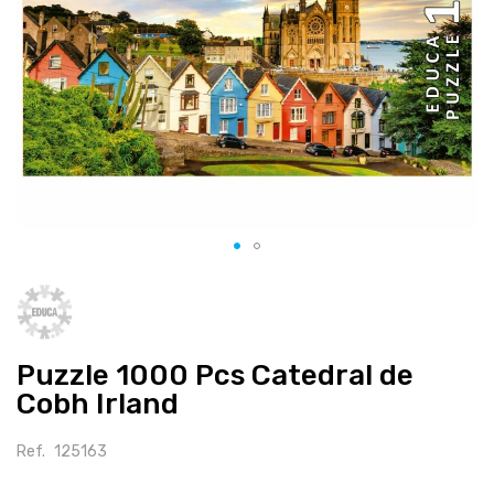
Salte
para
o
início
Puzzle 1000 Pcs Catedral de
da
galeria
Cobh Irland
de
imagens
Ref.
125163