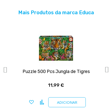
Mais Produtos da marca Educa
Puzzle 500 Pcs Jungla de Tigres
P
11,99 €
Adicionar a favoritos
Comparar
ADICIONAR