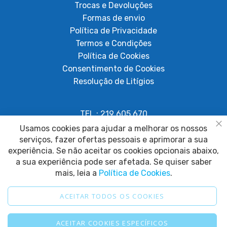
Trocas e Devoluções
Formas de envio
Política de Privacidade
Termos e Condições
Política de Cookies
Consentimento de Cookies
Resolução de Litígios
TEL.: 219 605 670
Chamada para rede fixa nacional
Usamos cookies para ajudar a melhorar os nossos
Fe
serviços, fazer ofertas pessoais e aprimorar a sua
geral@papagaiosempenas.com
experiência. Se não aceitar os cookies opcionais abaixo,
a sua experiência pode ser afetada. Se quiser saber
mais, leia a
Política de Cookies
.
ACEITAR TODOS OS COOKIES
2025 © Papagaio sem Penas. Todos os direitos reservados.
ACEITAR COOKIES ESPECÍFICOS