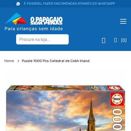
É POSSÍVEL FAZER ENCOMENDAS ATRAVÉS DO WHATSAPP
(0)
Home
Puzzle 1000 Pcs Catedral de Cobh Irland
Salte
para
o
final
da
galeria
de
imagens