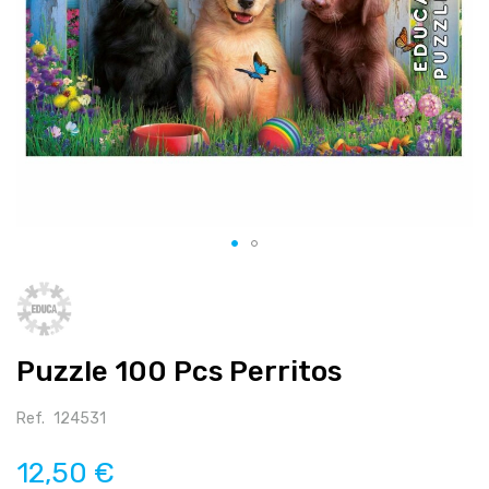
Salte
para
o
início
Puzzle 100 Pcs Perritos
da
galeria
de
Ref.
124531
imagens
12,50 €