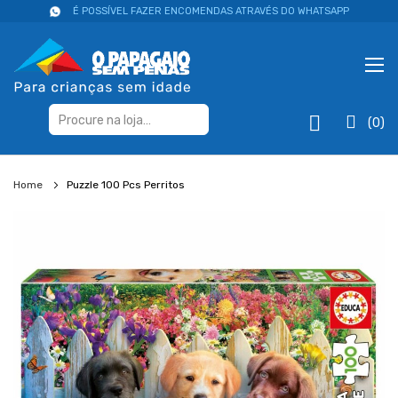
É POSSÍVEL FAZER ENCOMENDAS ATRAVÉS DO WHATSAPP
(0)
Home
Puzzle 100 Pcs Perritos
Salte
para
o
final
da
galeria
de
imagens