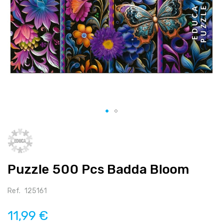
Salte
para
o
início
Puzzle 500 Pcs Badda Bloom
da
galeria
de
Ref.
125161
imagens
11,99 €