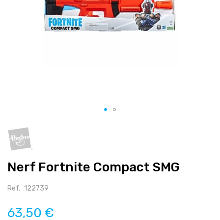
Salte
para
o
início
Nerf Fortnite Compact SMG
da
galeria
de
Ref.
122739
imagens
63,50 €