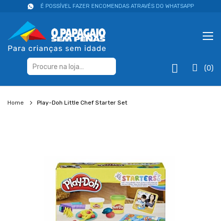
É POSSÍVEL FAZER ENCOMENDAS ATRAVÉS DO WHATSAPP
(0)
Home
Play-Doh Little Chef Starter Set
Salte
para
o
final
da
galeria
de
imagens