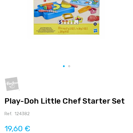
Salte
para
o
início
Play-Doh Little Chef Starter Set
da
galeria
de
Ref.
124382
imagens
19,60 €