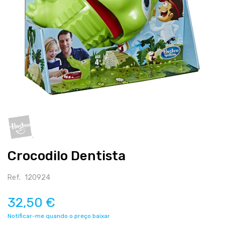
Salte
para
o
início
Crocodilo Dentista
da
galeria
de
Ref.
120924
imagens
32,50 €
Notificar-me quando o preço baixar