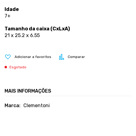
Idade
7+
Tamanho da caixa (CxLxA)
21 x 25.2 x 6.55
Adicionar a favoritos
Comparar
Esgotado
MAIS INFORMAÇÕES
Mais
Clementoni
informações