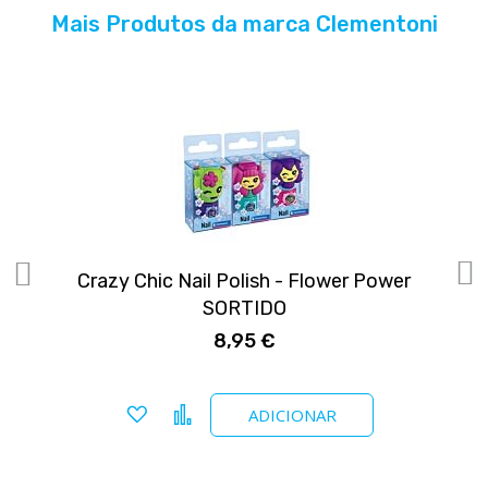
Mais Produtos da marca Clementoni
Crazy Chic Nail Polish - Flower Power
Q
SORTIDO
8,95 €
Adicionar a favoritos
Comparar
ADICIONAR