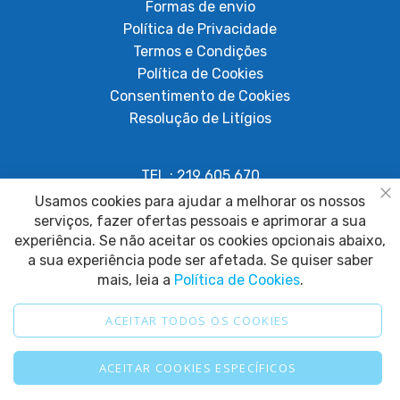
Formas de envio
Política de Privacidade
Termos e Condições
Política de Cookies
Consentimento de Cookies
Resolução de Litígios
TEL.: 219 605 670
Chamada para rede fixa nacional
Usamos cookies para ajudar a melhorar os nossos
Fe
serviços, fazer ofertas pessoais e aprimorar a sua
geral@papagaiosempenas.com
experiência. Se não aceitar os cookies opcionais abaixo,
a sua experiência pode ser afetada. Se quiser saber
mais, leia a
Política de Cookies
.
ACEITAR TODOS OS COOKIES
2025 © Papagaio sem Penas. Todos os direitos reservados.
ACEITAR COOKIES ESPECÍFICOS