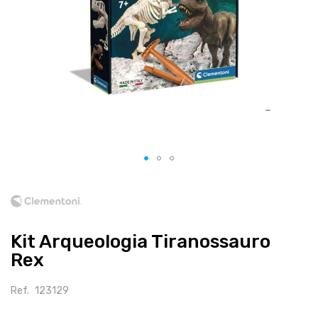
Salte
para
o
início
Kit Arqueologia Tiranossauro
da
galeria
Rex
de
imagens
Ref.
123129