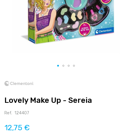
Salte
para
o
início
Lovely Make Up - Sereia
da
galeria
de
Ref.
124407
imagens
12,75 €