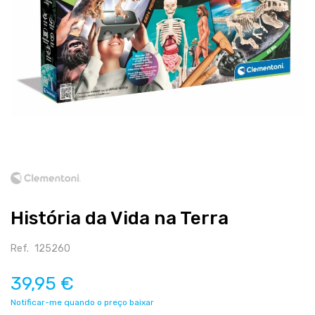
Salte
para
o
início
História da Vida na Terra
da
galeria
de
Ref.
125260
imagens
39,95 €
Notificar-me quando o preço baixar