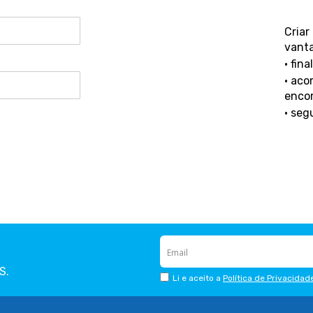
Criar
vant
• fin
• aco
enco
• seg
S.
Li e aceito a
Política de Privacidad