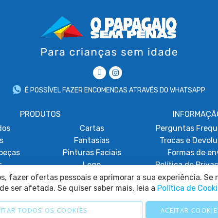
É POSSÍVEL FAZER ENCOMENDAS ATRAVÉS DO WHATSAPP
PRODUTOS
INFORMAÇÃ
dos
Cartas
Perguntas Frequ
s
Fantasias
Trocas e Devol
beças
Pinturas Faciais
Formas de en
s
Lego
Política de Priva
obáticos
Promoções
Termos e Condi
, fazer ofertas pessoais e aprimorar a sua experiência. Se n
de ser afetada. Se quiser saber mais, leia a
Política de Cook
Política de Coo
Consentimento de 
ITAR TODOS OS COOKIES
ACEITAR COOKIE
Resolução de Lit