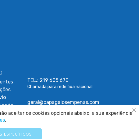
O
TEL.: 219 605 670
entes
Chamada para rede fixa nacional
uções
vio
geral@papagaiosempenas.com
cidade
ções
ão aceitar os cookies opcionais abaixo, a sua experiência
Fe
ies
.
kies
Cookies
S ESPECÍFICOS
ígios