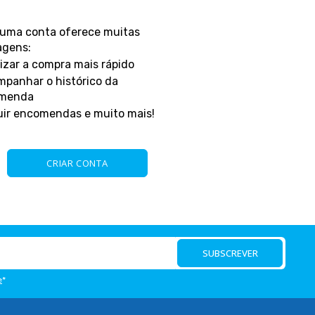
 uma conta oferece muitas
agens:
alizar a compra mais rápido
mpanhar o histórico da
menda
uir encomendas e muito mais!
CRIAR CONTA
SUBSCREVER
e
*