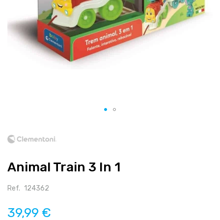
Salte
para
o
início
Animal Train 3 In 1
da
galeria
de
Ref.
124362
imagens
39,99 €