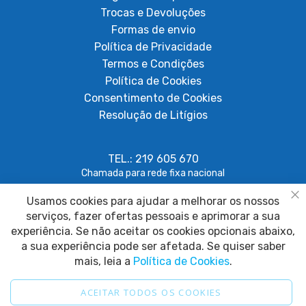
Trocas e Devoluções
Formas de envio
Política de Privacidade
Termos e Condições
Política de Cookies
Consentimento de Cookies
Resolução de Litígios
TEL.: 219 605 670
Chamada para rede fixa nacional
Usamos cookies para ajudar a melhorar os nossos
geral@papagaiosempenas.com
Fe
serviços, fazer ofertas pessoais e aprimorar a sua
experiência. Se não aceitar os cookies opcionais abaixo,
a sua experiência pode ser afetada. Se quiser saber
mais, leia a
Política de Cookies
.
ACEITAR TODOS OS COOKIES
2025 © Papagaio sem Penas. Todos os direitos reservados.