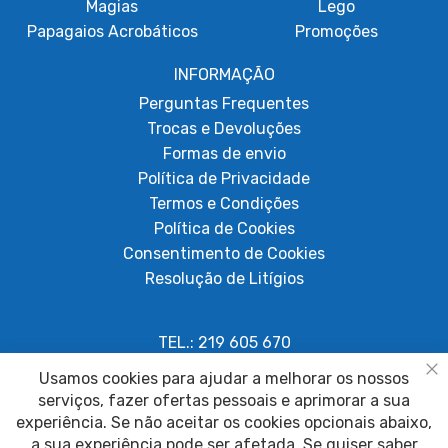
Magias
Lego
Papagaios Acrobáticos
Promoções
INFORMAÇÃO
Perguntas Frequentes
Trocas e Devoluções
Formas de envio
Política de Privacidade
Termos e Condições
Política de Cookies
Consentimento de Cookies
Resolução de Litígios
TEL.: 219 605 670
Chamada para rede fixa nacional
Usamos cookies para ajudar a melhorar os nossos
Fe
serviços, fazer ofertas pessoais e aprimorar a sua
geral@papagaiosempenas.com
experiência. Se não aceitar os cookies opcionais abaixo,
a sua experiência pode ser afetada. Se quiser saber