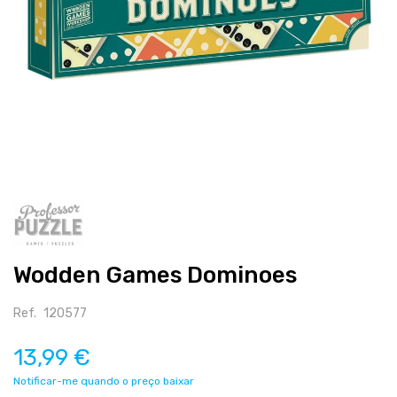
Salte
para
o
início
Wodden Games Dominoes
da
galeria
de
Ref.
120577
imagens
13,99 €
Notificar-me quando o preço baixar