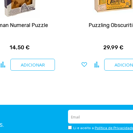
an Numeral Puzzle
Puzzling Obscurit
14,50 €
29,99 €
icionar a favoritos
Comparar
Adicionar a favoritos
Comparar
ADICIONAR
ADICIO
S.
Li e aceito a
Política de Privacidad