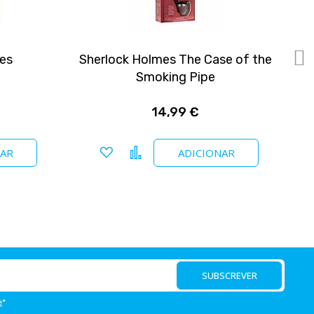
ies
Sherlock Holmes The Case of the
Smoking Pipe
14,99 €
Adicionar a favoritos
Comparar
NAR
ADICIONAR
SUBSCREVER
e
*