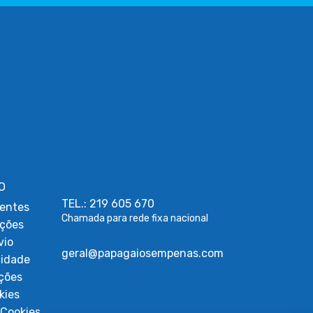
O
TEL.: 219 605 670
entes
Chamada para rede fixa nacional
uções
vio
geral@papagaiosempenas.com
cidade
ções
kies
Cookies