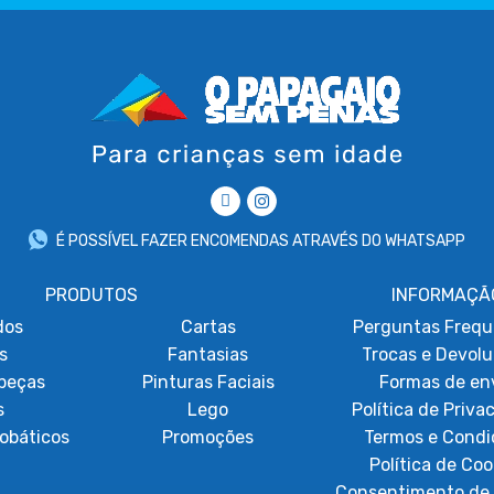
É POSSÍVEL FAZER ENCOMENDAS ATRAVÉS DO WHATSAPP
PRODUTOS
INFORMAÇÃ
dos
Cartas
Perguntas Frequ
s
Fantasias
Trocas e Devol
beças
Pinturas Faciais
Formas de en
s
Lego
Política de Priva
obáticos
Promoções
Termos e Condi
Política de Coo
Consentimento de 