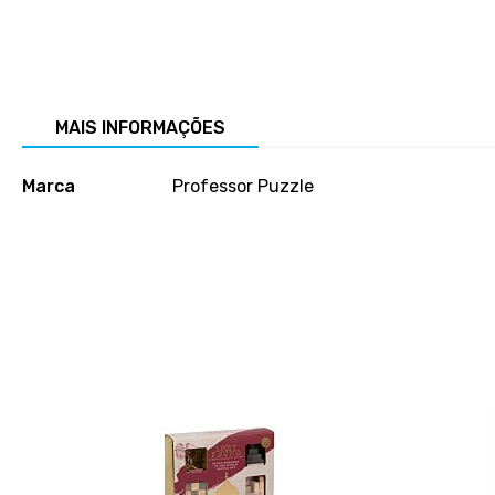
Salte
para
o
início
da
MAIS INFORMAÇÕES
galeria
de
Mais
Marca
Professor Puzzle
imagens
informações