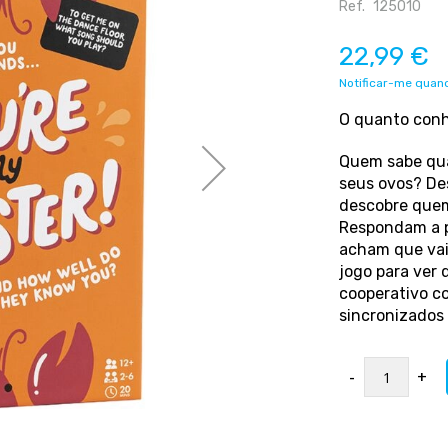
Ref.
125010
22,99 €
Notificar-me quand
O quanto conhe
Quem sabe qual
seus ovos? De
descobre quem 
Respondam a p
acham que vai 
jogo para ver
cooperativo c
sincronizados
-
+