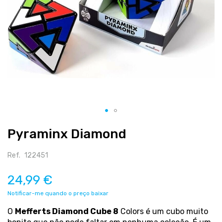
Salte
Pyraminx Diamond
para
o
início
Ref.
122451
da
galeria
24,99 €
de
Notificar-me quando o preço baixar
imagens
O
Mefferts Diamond Cube 8
Colors é um cubo muito