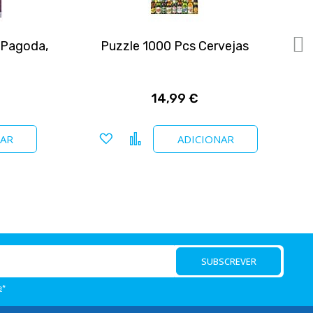
 Pagoda,
Puzzle 1000 Pcs Cervejas
P
14,99 €
Adicionar a favoritos
Comparar
NAR
ADICIONAR
SUBSCREVER
e
*