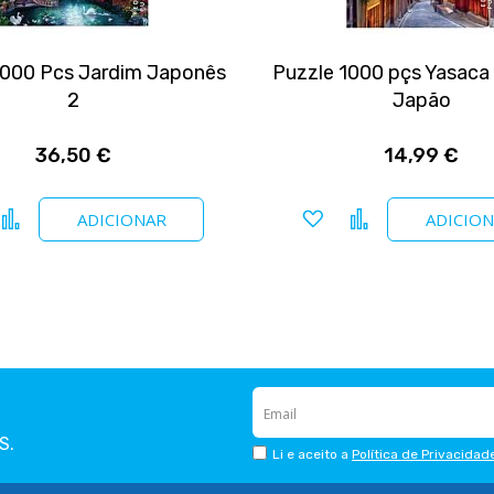
3000 Pcs Jardim Japonês
Puzzle 1000 pçs Yasaca
2
Japão
36,50 €
14,99 €
icionar a favoritos
Comparar
Adicionar a favoritos
Comparar
ADICIONAR
ADICIO
S.
Li e aceito a
Política de Privacidad