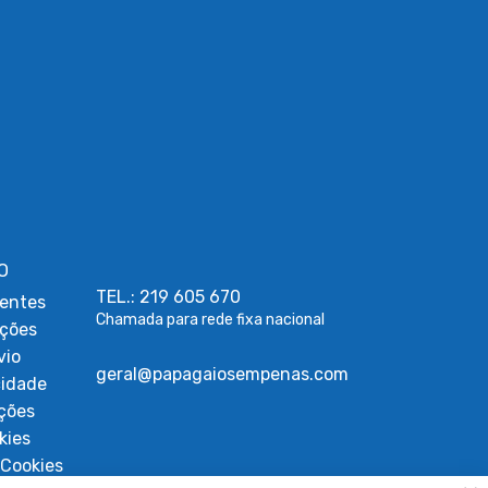
O
TEL.: 219 605 670
entes
Chamada para rede fixa nacional
uções
vio
geral@papagaiosempenas.com
cidade
ções
kies
Cookies