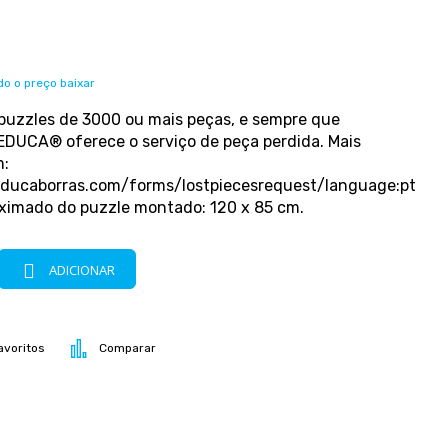
o o preço baixar
 puzzles de 3000 ou mais peças, e sempre que
 EDUCA® oferece o serviço de peça perdida. Mais
m:
ducaborras.com/forms/lostpiecesrequest/language:pt
imado do puzzle montado: 120 x 85 cm.
ADICIONAR
avoritos
Comparar