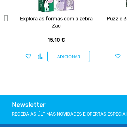
te
Explora as formas com a zebra
Puzzle 
Zac
15,10 €
Adicionar a favoritos
Comparar
Ad
ADICIONAR
Newsletter
RECEBA AS ÚLTIMAS NOVIDADES E OFERTAS ESPECIAI