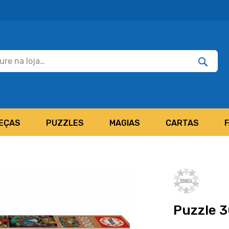
Pesquisar
Pesquis
EÇAS
PUZZLES
MAGIAS
CARTAS
Puzzle 3