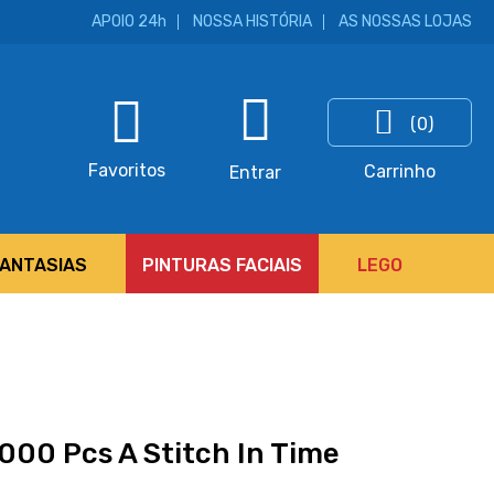
APOIO 24h
NOSSA HISTÓRIA
AS NOSSAS LOJAS
(0)
ar
Favoritos
Carrinho
Entrar
FANTASIAS
PINTURAS FACIAIS
LEGO
000 Pcs A Stitch In Time