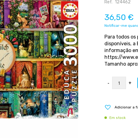
Ref.
124462
36,50 €
Notificar-me quand
Para todos os
disponíveis, a
informação e
https://www.e
Tamanho aprox
-
+
Adicionar a f
Em stock