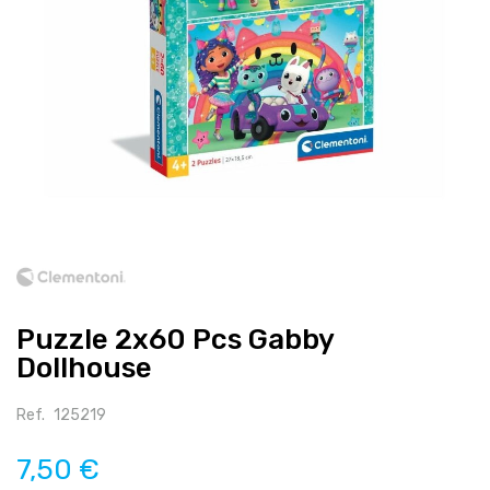
Salte
para
o
início
Puzzle 2x60 Pcs Gabby
da
galeria
Dollhouse
de
imagens
Ref.
125219
7,50 €