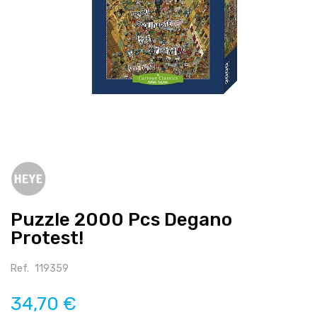
Salte
para
o
início
Puzzle 2000 Pcs Degano
da
galeria
Protest!
de
imagens
Ref.
119359
34,70 €