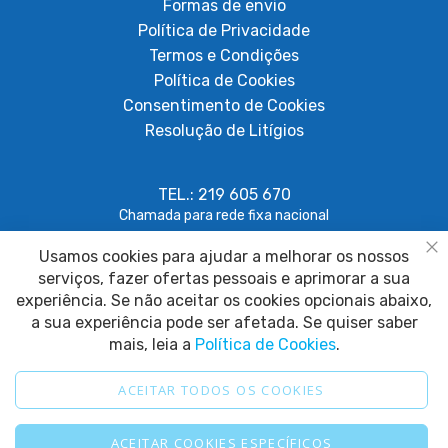
Formas de envio
Política de Privacidade
Termos e Condições
Política de Cookies
Consentimento de Cookies
Resolução de Litígios
TEL.: 219 605 670
Chamada para rede fixa nacional
Usamos cookies para ajudar a melhorar os nossos
geral@papagaiosempenas.com
Fe
serviços, fazer ofertas pessoais e aprimorar a sua
experiência. Se não aceitar os cookies opcionais abaixo,
a sua experiência pode ser afetada. Se quiser saber
mais, leia a
Política de Cookies
.
ACEITAR TODOS OS COOKIES
2025 © Papagaio sem Penas. Todos os direitos reservados.
ACEITAR COOKIES ESPECÍFICOS